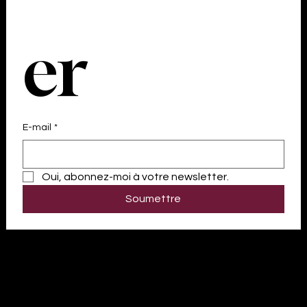
er
E-mail
*
Oui, abonnez-moi à votre newsletter.
Soumettre
DORIS CHAREST
DORIS CHAREST