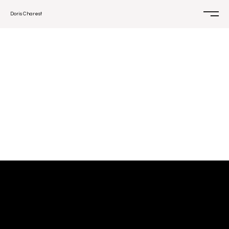
Doris Charest
CONTACT
DORIS CHAREST
DORISCHAREST@GMAIL.COM
780-458-3951